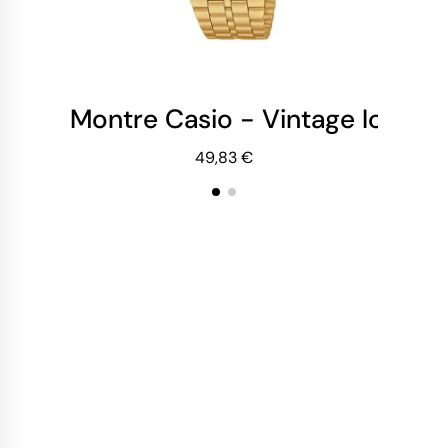
Montre Casio - Vintage Iconic
Mo
49,83 €