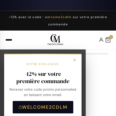
-12% avec le code :
welcome2cdlm
sur votre première
commande
OFFRE EXCLUSIVE
-12% sur votre
première commande
Recevez votre code promo personnalisé
en laissant votre email.
WELCOME2CDLM