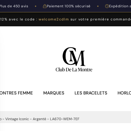
Plus de 450 avis
Paiement 100% sécurisé
Expédition 
◆
◆
-12% avec le code :
welcome2cdlm
sur votre première command
ONTRES FEMME
MARQUES
LES BRACELETS
HORLO
o - Vintage Iconic - Argenté - LA670-WEM-7EF