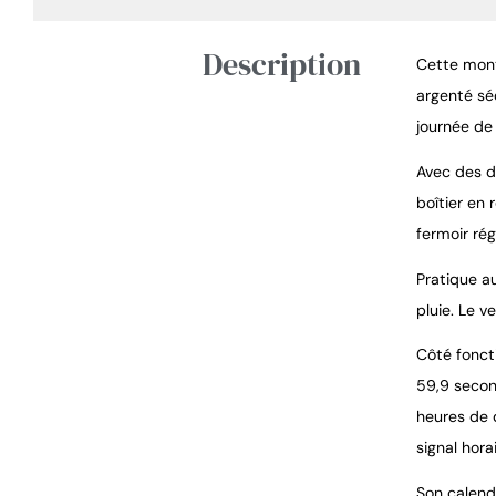
Description
Cette mont
argenté séd
journée de 
Avec des d
boîtier en 
fermoir ré
Pratique au
pluie. Le v
Côté fonct
59,9 secon
heures de 
signal hora
Son calendr