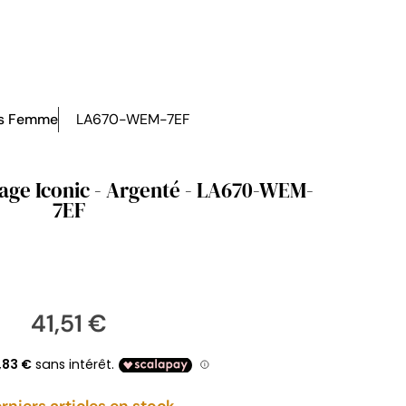
s Femme
LA670-WEM-7EF
tage Iconic - Argenté - LA670-WEM-
7EF
41,51 €
rniers articles en stock