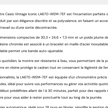
re Casio Vintage Iconic LA670-WEM-7EF est l’incarnation parfaite d
uit par son élégance discrète et sa polyvalence, en faisant un access
travail ou d'une sortie décontractée.
imensions compactes de 30,3 × 24,6 × 7,3 mm et un poids plume de 3
résine chromée est associé à un bracelet en maille d’acier inoxydable, 
glable permet une bande auto-ajustable.
 quotidien, la montre est résistante à l'eau, vous permettant de la p
erre en résine protège le cadran tout en conservant la légèreté de l'
ionnalités, la LA670-WEM-7EF est équipée d'un chronomètre précis 
des, idéal pour suivre vos performances ou gérer vos activités quot
début prédéfinies allant de 1 à 30 minutes, parfait pour des rappels
ire pour vous aider à rester ponctuel·le tout au long de la journée.
ier automatique, réglé pour 28 jours en février, simplifie la gestion 