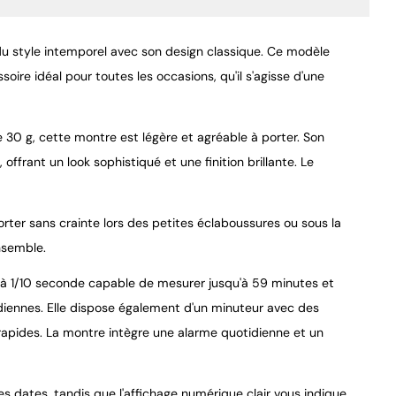
u style intemporel avec son design classique. Ce modèle
oire idéal pour toutes les occasions, qu'il s'agisse d'une
0 g, cette montre est légère et agréable à porter. Son
9.4
/
10
offrant un look sophistiqué et une finition brillante. Le
orter sans crainte lors des petites éclaboussures ou sous la
ensemble.
à 1/10 seconde capable de mesurer jusqu'à 59 minutes et
idiennes. Elle dispose également d'un minuteur avec des
 rapides. La montre intègre une alarme quotidienne et un
des dates, tandis que l'affichage numérique clair vous indique