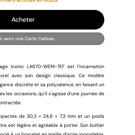
Acheter
rir avec une Carte Cadeau
age Iconic LA670-WEM-7EF est l’incarnation
porel avec son design classique. Ce modèle
gance discrète et sa polyvalence, en faisant un
es les occasions, qu'il s'agisse d'une journée de
ontractée.
pactes de 30,3 × 24,6 × 7,3 mm et un poids
re est légère et agréable à porter. Son boîtier
cié à un bracelet en maille d’acier inoxydable,