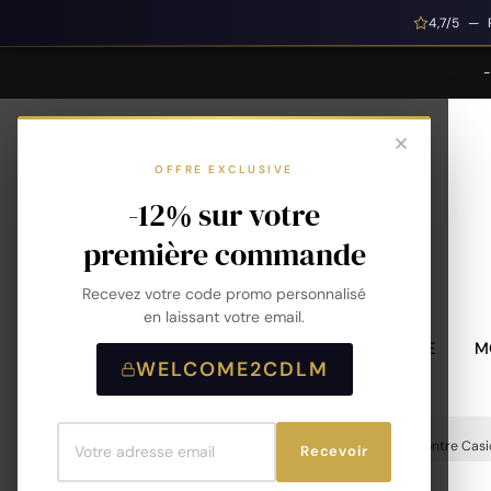
4,7/5 — 
OFFRE EXCLUSIVE
-12% sur votre
première commande
Recevez votre code promo personnalisé
en laissant votre email.
MONTRES HOMME
M
WELCOME2CDLM
Accueil
Montres
Montres Femme
Montre Casi
Recevoir