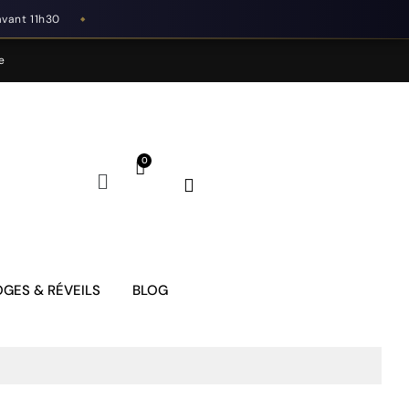
avant 11h30
◆
e
GES & RÉVEILS
BLOG