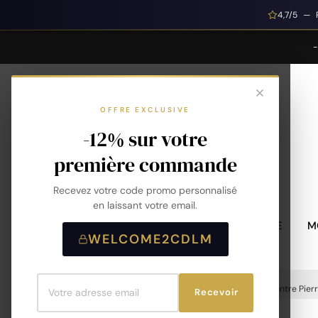
4,7/5 — 
OFFRE EXCLUSIVE
-12% sur votre
première commande
Recevez votre code promo personnalisé
en laissant votre email.
MONTRES HOMME
M
WELCOME2CDLM
Accueil
Montres
Montres Femme
Montre Pierr
Recevoir