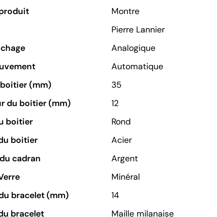
produit
Montre
Pierre Lannier
ichage
Analogique
ouvement
Automatique
u boitier (mm)
35
r du boitier (mm)
12
 boitier
Rond
du boitier
Acier
 du cadran
Argent
Verre
Minéral
du bracelet (mm)
14
du bracelet
Maille milanaise