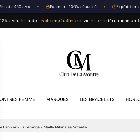
Plus de 450 avis
Paiement 100% sécurisé
Expédition 
◆
◆
-12% avec le code :
welcome2cdlm
sur votre première command
ONTRES FEMME
MARQUES
LES BRACELETS
HORLO
e Lannier - Esperance - Maille Milanaise Argenté