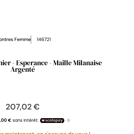
ontres Femme
146721
ier - Esperance - Maille Milanaise
Argenté
207,02 €
maintenant, on s'occupe de vous !