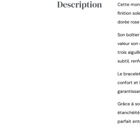
Description
Cette mont
finition so
dorée rose
Son boîtie
valeur son
trois aigui
subtil, ren
Le bracele
confort et 
garantissa
Grâce à so
étanchéité 
parfait ent