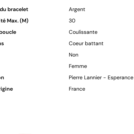
du bracelet
Argent
té Max. (M)
30
boucle
Coulissante
ns
Coeur battant
Non
Femme
on
Pierre Lannier - Esperance
rigine
France