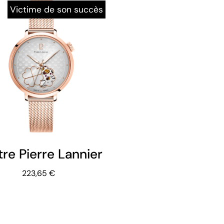
Victime de son succès
re Pierre Lannier - Esperance - Mail
223,65 €