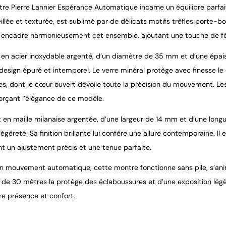
re Pierre Lannier Espérance Automatique incarne un équilibre parfai
leillée et texturée, est sublimé par de délicats motifs trèfles porte
 encadre harmonieusement cet ensemble, ajoutant une touche de fémi
r en acier inoxydable argenté, d’un diamètre de 35 mm et d’une épais
 design épuré et intemporel. Le verre minéral protège avec finesse 
lles, dont le cœur ouvert dévoile toute la précision du mouvement. Le
forçant l’élégance de ce modèle.
t en maille milanaise argentée, d’une largeur de 14 mm et d’une lo
légèreté. Sa finition brillante lui confère une allure contemporaine. I
nt un ajustement précis et une tenue parfaite.
n mouvement automatique, cette montre fonctionne sans pile, s’a
de 30 mètres la protège des éclaboussures et d’une exposition légère 
re présence et confort.