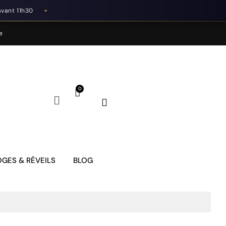
avant 11h30
◆
e
GES & RÉVEILS
BLOG