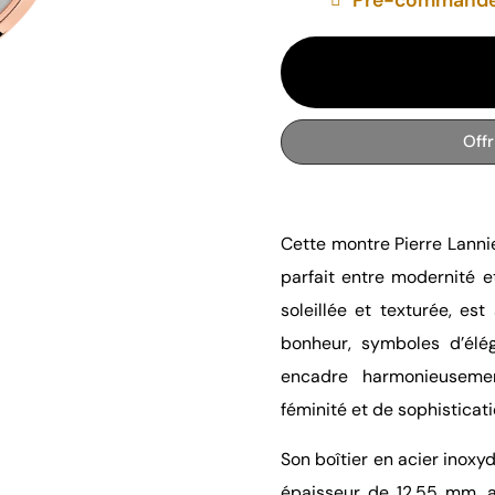
Off
Cette montre Pierre Lanni
parfait entre modernité et
soleillée et texturée, es
bonheur, symboles d’élé
encadre harmonieuseme
féminité et de sophisticati
Son boîtier en acier inox
épaisseur de 12,55 mm, ar