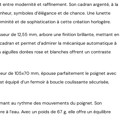
t entre modernité et raffinement. Son cadran argenté, à la
-bonheur, symboles d’élégance et de chance. Une lunette
nité et de sophistication à cette création horlogère.
seur de 12,55 mm, arbore une finition brillante, mettant en
9.4
/
10
le cadran et permet d’admirer la mécanique automatique à
s aiguilles dorées rose et blanches offrent un contraste
ngueur de 105x70 mm, épouse parfaitement le poignet avec
l est équipé d’un fermoir à boucle coulissante sécurisée,
nimant au rythme des mouvements du poignet. Son
à l’eau. Avec un poids de 67 g, elle offre un équilibre