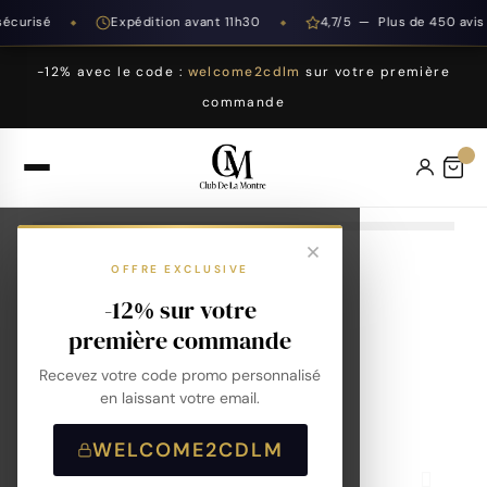
curisé
Expédition avant 11h30
4,7/5 — Plus de 450 avis
◆
◆
-12% avec le code :
welcome2cdlm
sur votre première
commande
OFFRE EXCLUSIVE
-12% sur votre
première commande
Recevez votre code promo personnalisé
en laissant votre email.
WELCOME2CDLM