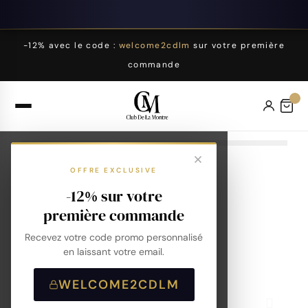
-12% avec le code :
welcome2cdlm
sur votre première
commande
OFFRE EXCLUSIVE
-12% sur votre
première commande
Recevez votre code promo personnalisé
en laissant votre email.
WELCOME2CDLM