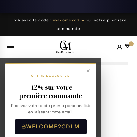
-12% avec le code :
welcome2cdlm
sur votre première
commande
OFFRE EXCLUSIVE
-12% sur votre
première commande
Recevez votre code promo personnalisé
en laissant votre email.
WELCOME2CDLM