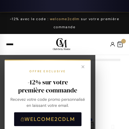
-12% avec le code :
welcome2cdlm
sur votre première
commande
OFFRE EXCLUSIVE
-12% sur votre
première commande
Recevez votre code promo personnalisé
en laissant votre email.
WELCOME2CDLM