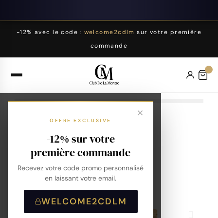
-12% avec le code :
welcome2cdlm
sur votre première
commande
OFFRE EXCLUSIVE
-12% sur votre
première commande
Recevez votre code promo personnalisé
en laissant votre email.
WELCOME2CDLM