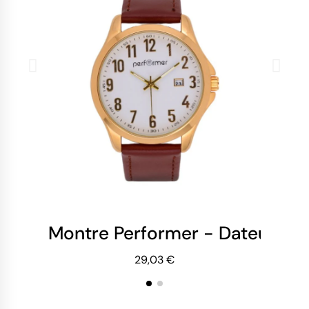
Montre Performer - Dateur à 3
Mo
29,03 €