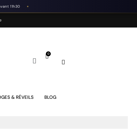
avant 11h30
◆
e
GES & RÉVEILS
BLOG