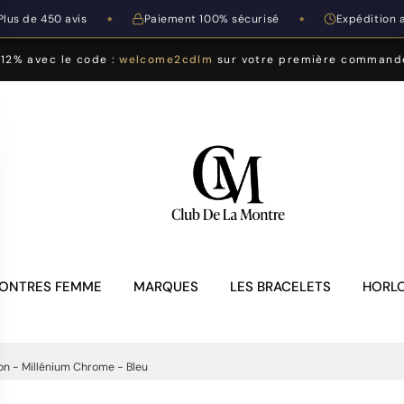
Plus de 450 avis
Paiement 100% sécurisé
Expédition 
◆
◆
-12% avec le code :
welcome2cdlm
sur votre première command
ONTRES FEMME
MARQUES
LES BRACELETS
HORLO
on - Millénium Chrome - Bleu