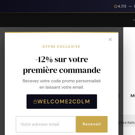
4,7/5 — 
OFFRE EXCLUSIVE
-12% sur votre
première commande
Recevez votre code promo personnalisé
en laissant votre email.
MONTRES HOMME
M
WELCOME2CDLM
Accueil
Montres
Montres Homme
Montre Kelt
Recevoir