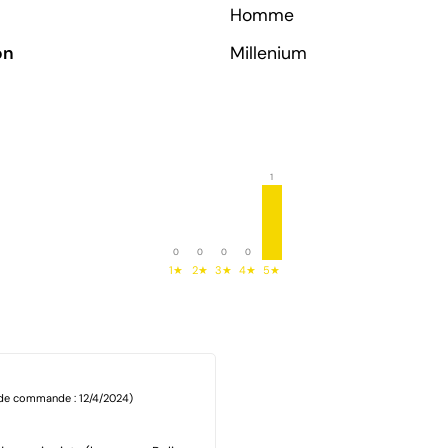
Homme
on
Millenium
1
0
0
0
0
1★
2★
3★
4★
5★
 de commande : 12/4/2024)