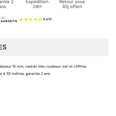
ntie 2
Expédition
Retour sous
ans
24H
30j offert
ES
sseur 15 mm, cadran bleu rouleaux noir et chiffres
he à 30 mètres, garantie 2 ans.
9.4
/
10