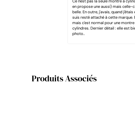
Ce n'est pas la seule montre à cylin
en propose une aussi) mais celle-ci 
belle. En outre, j'avais, quand j'étai
suis resté attaché à cette marque. 
mais c'est normal pour une montre
cylindres. Dernier détail : elle est b
photo..
Produits Associés