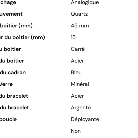
ichage
Analogique
ouvement
Quartz
u boitier (mm)
45 mm
r du boitier (mm)
15
 boitier
Carré
du boitier
Acier
 du cadran
Bleu
Verre
Minéral
du bracelet
Acier
du bracelet
Argenté
boucle
Déployante
Non