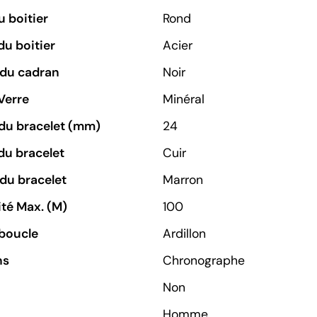
 boitier
Rond
du boitier
Acier
 du cadran
Noir
Verre
Minéral
du bracelet (mm)
24
du bracelet
Cuir
du bracelet
Marron
té Max. (M)
100
boucle
Ardillon
ns
Chronographe
Non
Homme