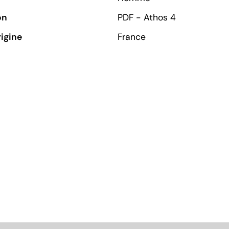
on
PDF - Athos 4
rigine
France