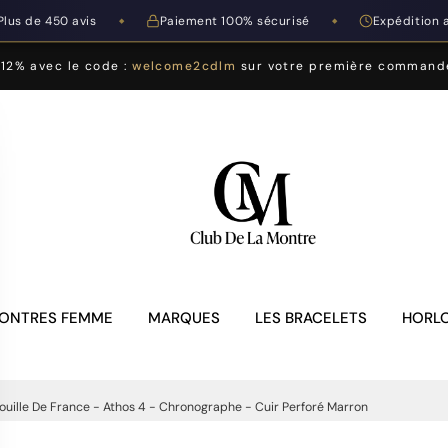
Plus de 450 avis
Paiement 100% sécurisé
Expédition 
◆
◆
-12% avec le code :
welcome2cdlm
sur votre première command
ONTRES FEMME
MARQUES
LES BRACELETS
HORLO
ouille De France - Athos 4 - Chronographe - Cuir Perforé Marron