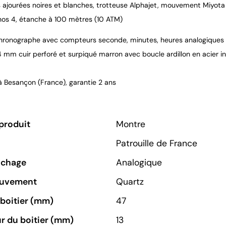
ajourées noires et blanches, trotteuse Alphajet, mouvement Miyota JS
hos 4, étanche à 100 mètres (10 ATM)
hronographe avec compteurs seconde, minutes, heures analogiques
4 mm cuir perforé et surpiqué marron avec boucle ardillon en acier i
 Besançon (France), garantie 2 ans
produit
Montre
Patrouille de France
ichage
Analogique
ouvement
Quartz
u boitier (mm)
47
r du boitier (mm)
13