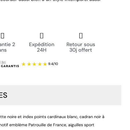
ntie 2
Expédition
Retour sous
ans
24H
30j offert
ES
te noire et index points cardinaux blanc, cadran noir à
otif emblème Patrouille de France, aiguilles sport