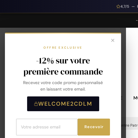
4,7/5 — 
OFFRE EXCLUSIVE
-12% sur votre
première commande
Recevez votre code promo personnalisé
en laissant votre email.
MONTRES HOMME
M
WELCOME2CDLM
Accueil
Montres
Montres Homme
Montre Patr
Recevoir