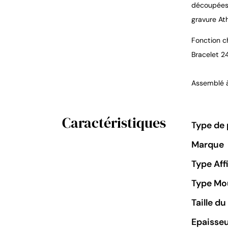
découpées 
gravure At
Fonction c
Bracelet 2
Assemblé à
Caractéristiques
Type de 
Marque
Type Aff
Type M
Taille d
Epaisseu