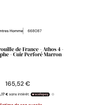
ntres Homme
668087
ouille de France - Athos 4 -
he - Cuir Perforé Marron
165,52 €
Victime de son succès