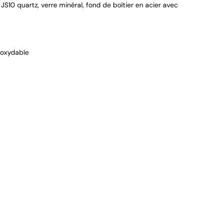
10 quartz, verre minéral, fond de boîtier en acier avec
9.4
/
10
noxydable