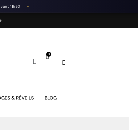
avant 11h30
◆
e
GES & RÉVEILS
BLOG