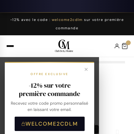
-12% avec le code :
welcome2cdlm
sur votre première
commande
OFFRE EXCLUSIVE
-12% sur votre
première commande
Recevez votre code promo personnalisé
en laissant votre email.
WELCOME2CDLM