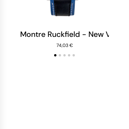
Montre Ruckfield - New Vintage
Mo
74,03 €