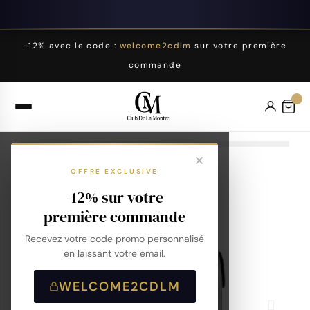
-12% avec le code :
welcome2cdlm
sur votre première
commande
OFFRE EXCLUSIVE
-12% sur votre
première commande
Recevez votre code promo personnalisé
en laissant votre email.
WELCOME2CDLM