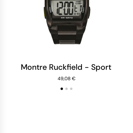
Montre Ruckfield - Sport - Digi
Mo
49,08 €