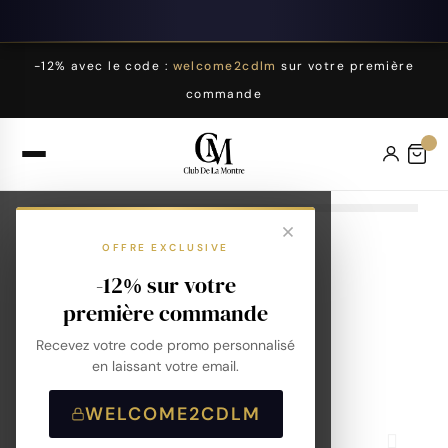
-12% avec le code :
welcome2cdlm
sur votre première
commande
OFFRE EXCLUSIVE
-12% sur votre
première commande
Recevez votre code promo personnalisé
en laissant votre email.
WELCOME2CDLM