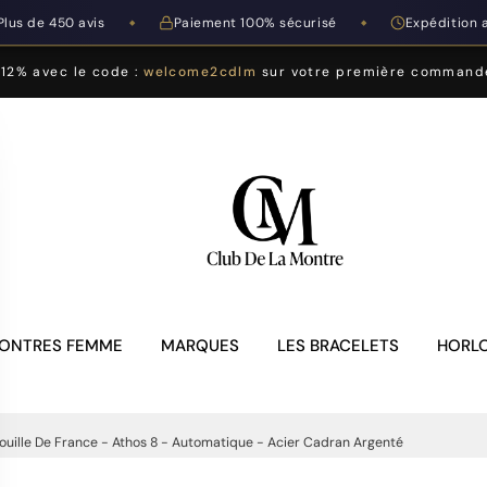
Plus de 450 avis
Paiement 100% sécurisé
Expédition 
◆
◆
-12% avec le code :
welcome2cdlm
sur votre première command
ONTRES FEMME
MARQUES
LES BRACELETS
HORLO
ouille De France - Athos 8 - Automatique - Acier Cadran Argenté