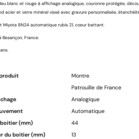
leu blanc et rouge à affichage analogique, couronne protégée, déco
ond acier et verre minéral vissé avec gravure personnalisée, étanchéi
Miyota 8N24 automatique rubis 21, coeur battant.
à Besançon, France.
 ans.
produit
Montre
Patrouille de France
ichage
Analogique
ouvement
Automatique
u boitier (mm)
44
r du boitier (mm)
13