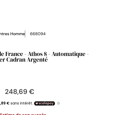
ntres Homme
668094
e France - Athos 8 - Automatique -
er Cadran Argenté
248,69 €
Victime de son succès