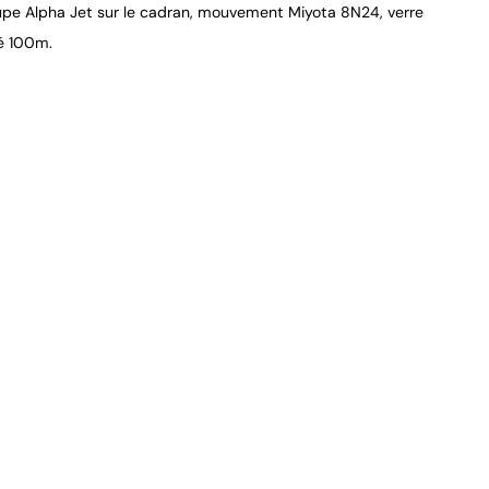
upe Alpha Jet sur le cadran, mouvement Miyota 8N24, verre
té 100m.
9.4
/
10