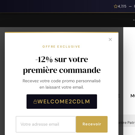
4,7/5 — 
OFFRE EXCLUSIVE
-12% sur votre
première commande
Recevez votre code promo personnalisé
en laissant votre email.
MONTRES HOMME
M
WELCOME2CDLM
Accueil
Montres
Montres Homme
Montre Patr
Recevoir