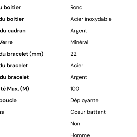
 boitier
Rond
du boitier
Acier inoxydable
 du cadran
Argent
Verre
Minéral
du bracelet (mm)
22
du bracelet
Acier
du bracelet
Argent
té Max. (M)
100
boucle
Déployante
ns
Coeur battant
Non
Homme