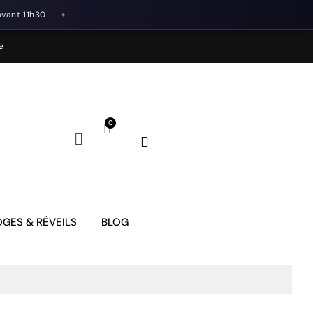
avant 11h30
◆
e
GES & RÉVEILS
BLOG