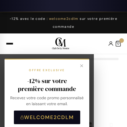
-12% avec le code :
welcome2cdlm
sur votre première
commande
OFFRE EXCLUSIVE
-12% sur votre
première commande
Recevez votre code promo personnalisé
en laissant votre email.
WELCOME2CDLM