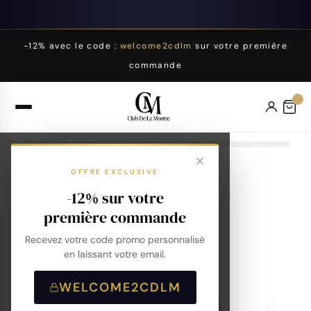
-12% avec le code :
welcome2cdlm
sur votre première
commande
OFFRE EXCLUSIVE
-12% sur votre
première commande
Recevez votre code promo personnalisé
en laissant votre email.
WELCOME2CDLM