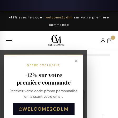
-12% avec le code :
welcome2cdlm
sur votre première
commande
OFFRE EXCLUSIVE
-12% sur votre
première commande
Recevez votre code promo personnalisé
en laissant votre email.
WELCOME2CDLM