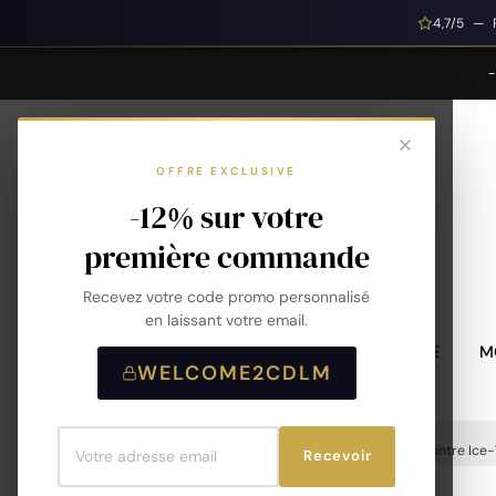
4,7/5 — 
OFFRE EXCLUSIVE
-12% sur votre
première commande
Recevez votre code promo personnalisé
en laissant votre email.
MONTRES HOMME
M
WELCOME2CDLM
Accueil
Montres
Montres Homme
Montre Ice-
Recevoir