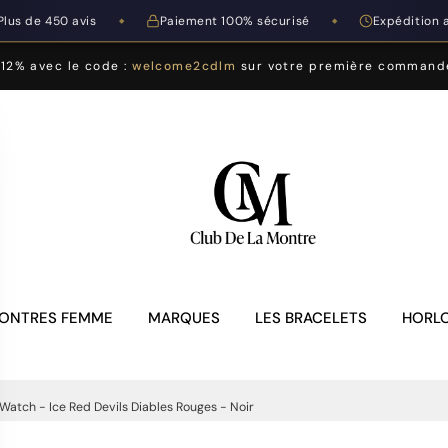
Plus de 450 avis
Paiement 100% sécurisé
Expédition 
◆
◆
-12% avec le code :
welcome2cdlm
sur votre première command
ONTRES FEMME
MARQUES
LES BRACELETS
HORLO
Watch - Ice Red Devils Diables Rouges - Noir