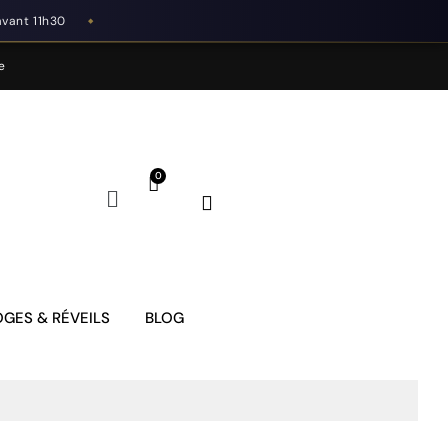
avant 11h30
◆
e
GES & RÉVEILS
BLOG