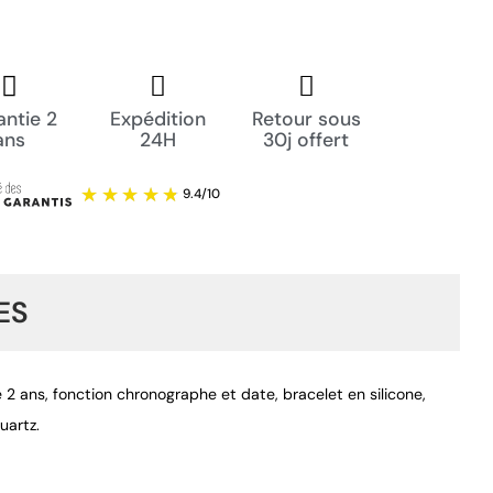
ntie 2
Expédition
Retour sous
ans
24H
30j offert
ES
 2 ans, fonction chronographe et date, bracelet en silicone,
uartz.
9.4
/
10