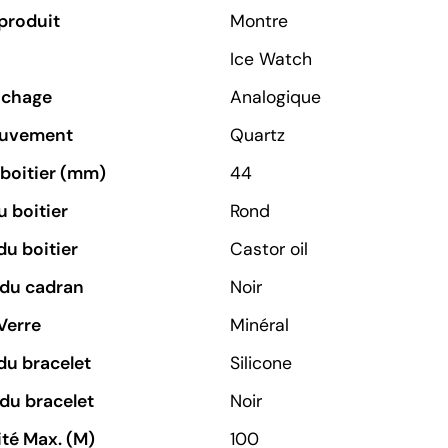
produit
Montre
Ice Watch
ichage
Analogique
ouvement
Quartz
u boitier (mm)
44
 boitier
Rond
du boitier
Castor oil
 du cadran
Noir
Verre
Minéral
du bracelet
Silicone
du bracelet
Noir
té Max. (M)
100