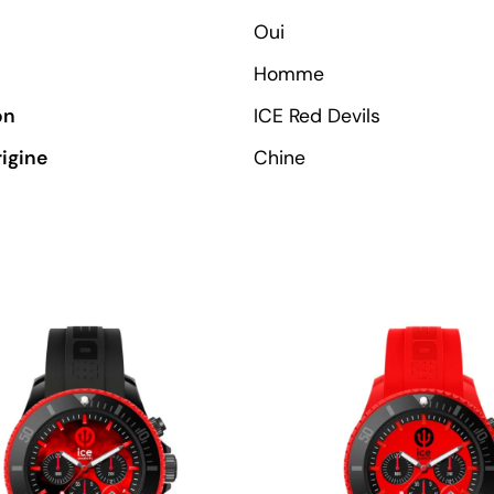
Oui
Homme
on
ICE Red Devils
rigine
Chine