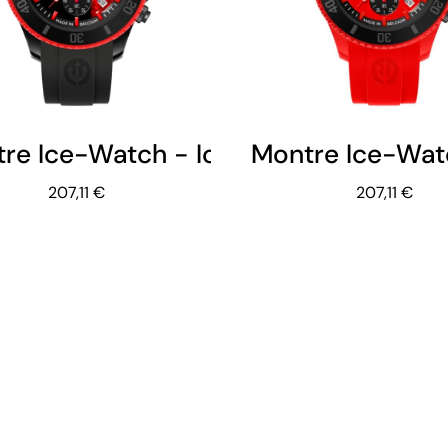
re Ice-Watch - Ice Red Devils Diabl
Montre Ice-Watc
207,11 €
207,11 €