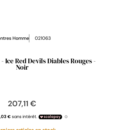
ntres Homme
021063
- Ice Red Devils Diables Rouges -
Noir
207,11 €
rniers articles en stock