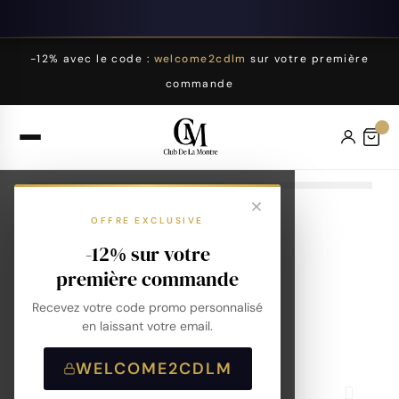
-12% avec le code :
welcome2cdlm
sur votre première
commande
OFFRE EXCLUSIVE
-12% sur votre
première commande
Recevez votre code promo personnalisé
en laissant votre email.
WELCOME2CDLM