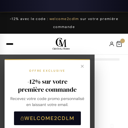
-12% avec le code :
welcome2cdlm
sur votre première
commande
OFFRE EXCLUSIVE
-12% sur votre
première commande
Recevez votre code promo personnalisé
en laissant votre email.
WELCOME2CDLM