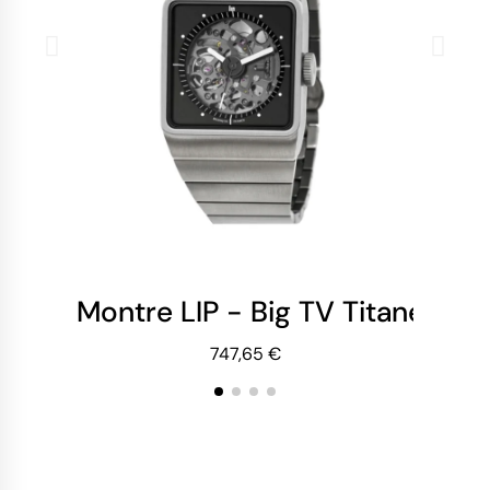
Montre LIP - Big TV Titane - 
Mo
747,65 €