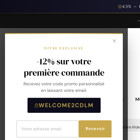
4,7/5 — 
OFFRE EXCLUSIVE
-12% sur votre
première commande
Recevez votre code promo personnalisé
en laissant votre email.
MONTRES HOMME
M
WELCOME2CDLM
Accueil
Montres
Montres Homme
Montre Kloke
Recevoir