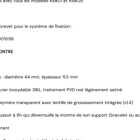
 avec tous les modèles Klok01 et Klok08
brevet pour le système de fixation :
001598
MONTRE
 : diamètre 44 mm, épaisseur 11,5 mm
acier inoxydable 316L, traitement PVD noir légèrement satiné
olymère transparent avec lentille de grossissement intégrée (x1,4)
ssoir à 8h qui déverrouille la montre de son support (bracelet ou ac
stant