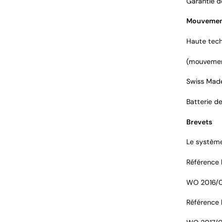
Garantie d
Mouveme
Haute tech
(mouvement
Swiss Made
Batterie de
Brevets
Le système 
Référence 
WO 2016/
Référence b