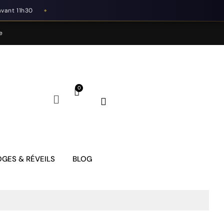
avant 11h30
◆
e
GES & RÉVEILS
BLOG