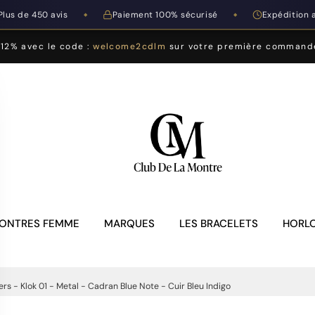
Plus de 450 avis
Paiement 100% sécurisé
Expédition 
◆
◆
-12% avec le code :
welcome2cdlm
sur votre première command
ONTRES FEMME
MARQUES
LES BRACELETS
HORLO
rs - Klok 01 - Metal - Cadran Blue Note - Cuir Bleu Indigo