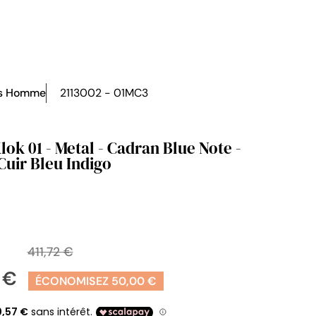
s Homme
2113002 - 01MC3
lok 01 - Metal - Cadran Blue Note -
Cuir Bleu Indigo
411,72 €
2 €
ÉCONOMISEZ 50,00 €