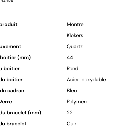
042456
produit
Montre
Klokers
ouvement
Quartz
u boitier (mm)
44
 boitier
Rond
du boitier
Acier inoxydable
 du cadran
Bleu
Verre
Polymère
du bracelet (mm)
22
du bracelet
Cuir