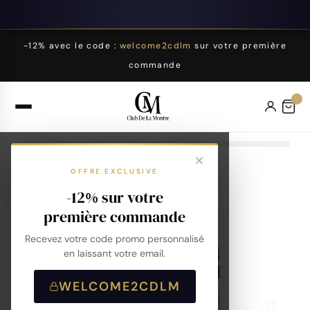
-12% avec le code :
welcome2cdlm
sur votre première
commande
OFFRE EXCLUSIVE
-12% sur votre
première commande
Recevez votre code promo personnalisé
en laissant votre email.
WELCOME2CDLM