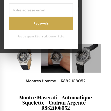
Recevoir
Pas de spam. Désinscription en 1 clic.
Montres Homme
R8821108052
Montre Maserati - Automatique
Squelette - Cadran Argenté -
R8821108052