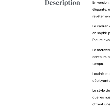
Description
En version 
élégante, 
revêtement 
Le cadran 
en saphir p
l'heure ave
Le mouveme
contours b
temps.
L'esthétiq
déployante
Le style d
que les nua
offrent une