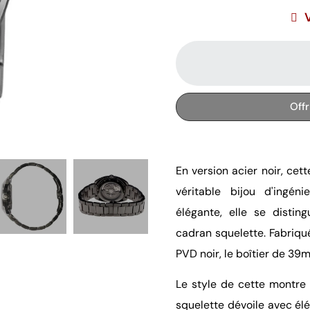
Off
En version acier noir, ce
véritable bijou d'ingén
élégante, elle se dist
cadran squelette. Fabriqu
PVD noir, le boîtier de 39m
Le style de cette montre 
squelette dévoile avec él