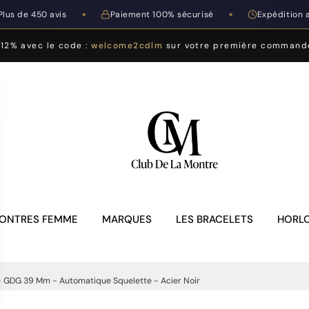
Plus de 450 avis
Paiement 100% sécurisé
Expédition 
◆
◆
-12% avec le code :
welcome2cdlm
sur votre première command
ONTRES FEMME
MARQUES
LES BRACELETS
HORLO
- GDG 39 Mm - Automatique Squelette - Acier Noir