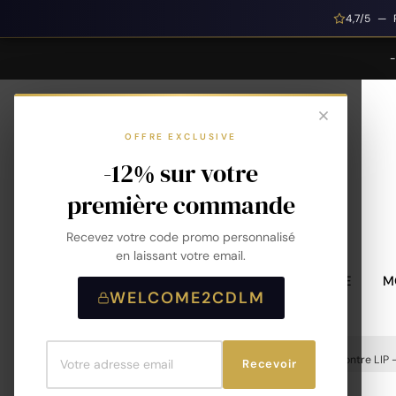
4,7/5 — 
OFFRE EXCLUSIVE
-12% sur votre
première commande
Recevez votre code promo personnalisé
en laissant votre email.
MONTRES HOMME
M
WELCOME2CDLM
Accueil
Montres
Montres Homme
Montre LIP 
Recevoir