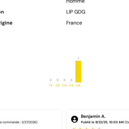
Homme
on
LIP GDG
rigine
France
7
0
0
0
0
1★
2★
3★
4★
5★
Benjamin A.
de commande : 2/27/2026)
Publié le 9/23/25, 10:03 AM
(D