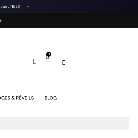
avant 11h30
◆
e
GES & RÉVEILS
BLOG