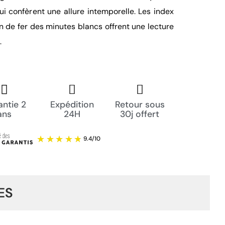
ui confèrent une allure intemporelle. Les index
n de fer des minutes blancs offrent une lecture
.
ntie 2
Expédition
Retour sous
ans
24H
30j offert
ES