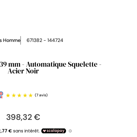
es Homme
671382 - 144724
 39 mm - Automatique Squelette -
Acier Noir
398,32 €
(7 avis)