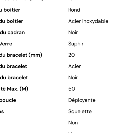
 boitier
Rond
du boitier
Acier inoxydable
 du cadran
Noir
Verre
Saphir
du bracelet (mm)
20
du bracelet
Acier
du bracelet
Noir
té Max. (M)
50
boucle
Déployante
ns
Squelette
Non