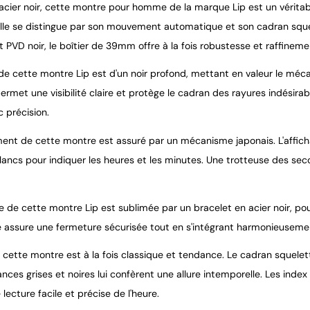
acier noir, cette montre pour homme de la marque Lip est un véritabl
elle se distingue par son mouvement automatique et son cadran sque
PVD noir, le boîtier de 39mm offre à la fois robustesse et raffineme
de cette montre Lip est d'un noir profond, mettant en valeur le méc
ermet une visibilité claire et protège le cadran des rayures indésir
c précision.
nt de cette montre est assuré par un mécanisme japonais. L'afficha
lancs pour indiquer les heures et les minutes. Une trotteuse des s
ue de cette montre Lip est sublimée par un bracelet en acier noir, po
 assure une fermeture sécurisée tout en s'intégrant harmonieusemen
e cette montre est à la fois classique et tendance. Le cadran squele
nces grises et noires lui confèrent une allure intemporelle. Les ind
 lecture facile et précise de l'heure.