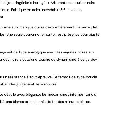
e bijou d'ingénierie horlogère. Arborant une couleur noire
lette. Fabriqué en acier inoxydable 316L avec un
nt.
anisme automatique qui se dévoile fièrement. Le verre plat
9.4
/
10
ables. Une seule couronne remontoir est présente pour ajuster
ge est de type analogique avec des aiguilles noires aux
econdes noire ajoute une touche de dynamisme à ce garde-
ur un résistance à tout épreuve. Le fermoir de type boucle
t au design général de la montre.
tte dévoile avec élégance les mécanismes internes, tandis
ex bâtons blancs et le chemin de fer des minutes blancs