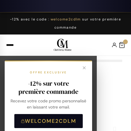
-12% avec le code :
welcome2cdlm
sur votre première
commande
OFFRE EXCLUSIVE
-12% sur votre
première commande
Recevez votre code promo personnalisé
en laissant votre email.
WELCOME2CDLM