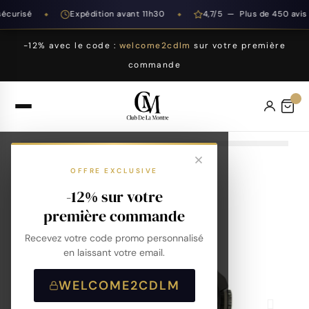
curisé
Expédition avant 11h30
4,7/5 — Plus de 450 avis
◆
◆
-12% avec le code :
welcome2cdlm
sur votre première
commande
OFFRE EXCLUSIVE
-12% sur votre
première commande
Recevez votre code promo personnalisé
en laissant votre email.
WELCOME2CDLM