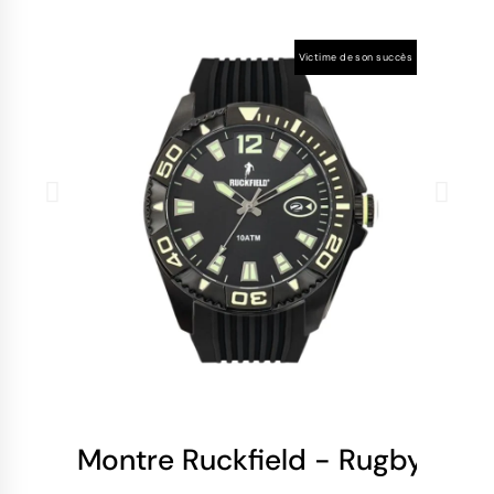
Victime de son succès
Montre Ruckfield - Rugby - Sil
Mo