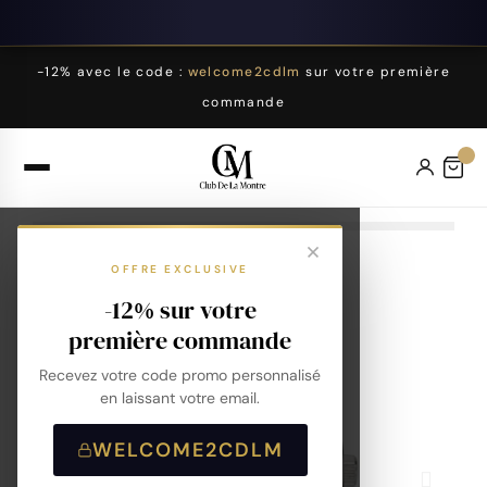
-12% avec le code :
welcome2cdlm
sur votre première
commande
OFFRE EXCLUSIVE
-12% sur votre
première commande
Recevez votre code promo personnalisé
en laissant votre email.
WELCOME2CDLM