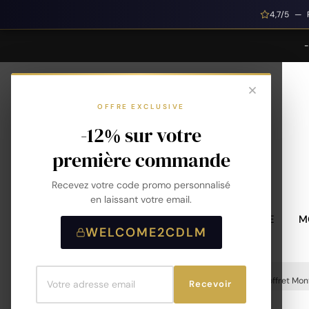
4,7/5 — 
OFFRE EXCLUSIVE
-12% sur votre
première commande
Recevez votre code promo personnalisé
en laissant votre email.
MONTRES HOMME
M
WELCOME2CDLM
Accueil
Montres
Montres Homme
Coffret Mon
Recevoir