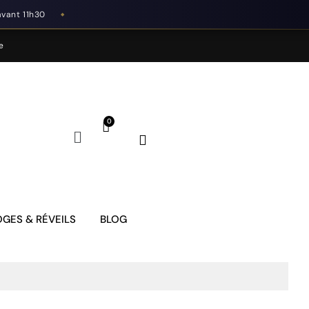
avant 11h30
◆
e
GES & RÉVEILS
BLOG