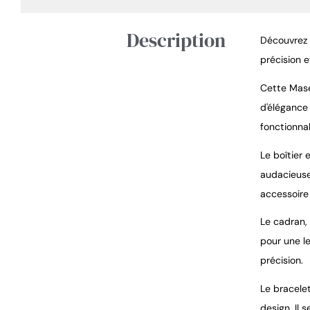
Description
Découvrez 
précision 
Cette Mase
d'élégance
fonctionnal
Le boîtier
audacieuse 
accessoire
Le cadran,
pour une l
précision.
Le bracele
design. Il