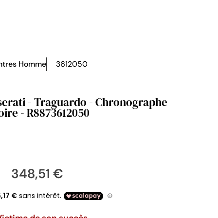
ntres Homme
3612050
serati - Traguardo - Chronographe
oire - R8873612050
348,51 €
Victime de son succès