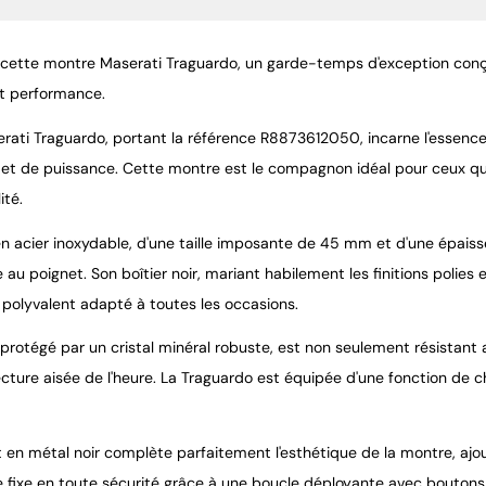
cette montre Maserati Traguardo, un garde-temps d'exception conçu
et performance.
rati Traguardo, portant la référence R8873612050, incarne l'essence
 et de puissance. Cette montre est le compagnon idéal pour ceux qui 
ité.
 en acier inoxydable, d'une taille imposante de 45 mm et d'une épais
au poignet. Son boîtier noir, mariant habilement les finitions polies e
 polyvalent adapté à toutes les occasions.
 protégé par un cristal minéral robuste, est non seulement résistant 
ecture aisée de l'heure. La Traguardo est équipée d'une fonction de
t en métal noir complète parfaitement l'esthétique de la montre, aj
 se fixe en toute sécurité grâce à une boucle déployante avec boutons