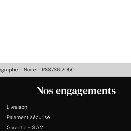
nographe - Noire - R8873612050
Nos engagements
Livraison
Paiement sécurisé
Garantie - S.A.V.