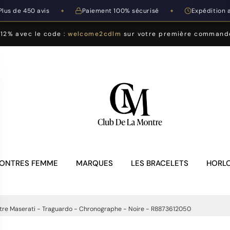
Plus de 450 avis
Paiement 100% sécurisé
Expédition 
◆
◆
-12% avec le code :
welcome2cdlm
sur votre première command
ONTRES FEMME
MARQUES
LES BRACELETS
HORLO
tre Maserati - Traguardo - Chronographe - Noire - R8873612050