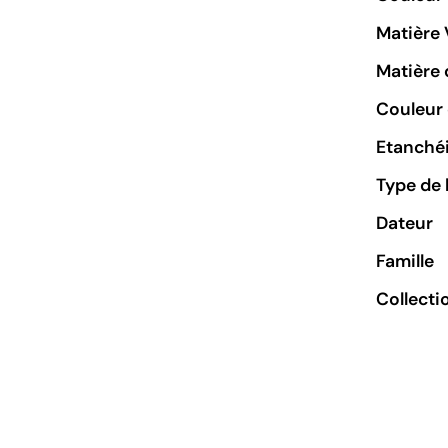
Matière 
Matière 
Couleur 
Etanchéi
Type de 
Dateur
Famille
Collecti