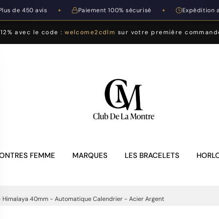
Plus de 450 avis
Paiement 100% sécurisé
Expédition 
◆
◆
-12% avec le code :
welcome2cdlm
sur votre première command
ONTRES FEMME
MARQUES
LES BRACELETS
HORLO
- Himalaya 40mm - Automatique Calendrier - Acier Argent