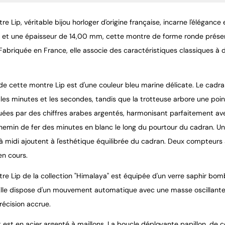
e Lip, véritable bijou horloger d'origine française, incarne l'élégance 
t une épaisseur de 14,00 mm, cette montre de forme ronde présente
 Fabriquée en France, elle associe des caractéristiques classiques à
de cette montre Lip est d'une couleur bleu marine délicate. Le cadran
, les minutes et les secondes, tandis que la trotteuse arbore une p
ées par des chiffres arabes argentés, harmonisant parfaitement avec
hemin de fer des minutes en blanc le long du pourtour du cadran. Un
à midi ajoutent à l'esthétique équilibrée du cadran. Deux compteurs 
en cours.
re Lip de la collection "Himalaya" est équipée d'un verre saphir bom
Elle dispose d'un mouvement automatique avec une masse oscillante
récision accrue.
 est en acier argenté à maillons. La boucle déployante papillon, de c