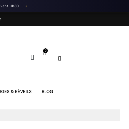
avant 11h30
◆
e
GES & RÉVEILS
BLOG