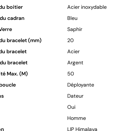
du boitier
Acier inoxydable
 du cadran
Bleu
Verre
Saphir
du bracelet (mm)
20
du bracelet
Acier
du bracelet
Argent
té Max. (M)
50
boucle
Déployante
ns
Dateur
Oui
Homme
on
LIP Himalaya