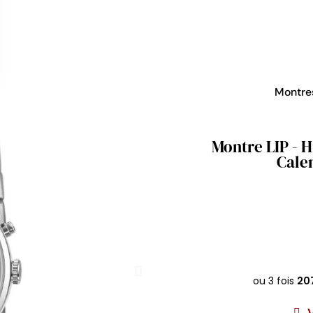
Montr
Montre LIP - 
Calen