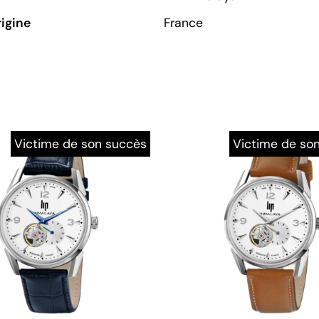
rigine
France
Victime de son succès
Victime de so