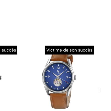
n succès
Victime de son succès