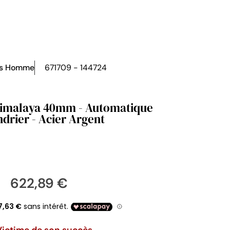
es Homme
671709 - 144724
Himalaya 40mm - Automatique
drier - Acier Argent
622,89 €
Victime de son succès