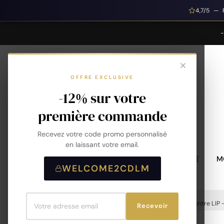
4,7/5 — 
OFFRE EXCLUSIVE
-12% sur votre
première commande
Recevez votre code promo personnalisé
en laissant votre email.
MONTRES HOMME
M
WELCOME2CDLM
Accueil
Montres
Montres Homme
Montre LIP 
Recevoir