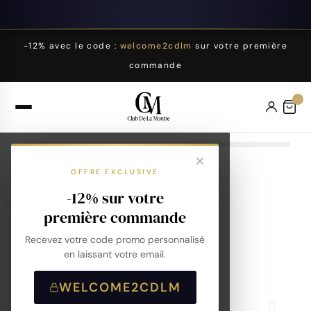
-12% avec le code :
welcome2cdlm
sur votre première
commande
OFFRE EXCLUSIVE
-12% sur votre
première commande
Recevez votre code promo personnalisé
en laissant votre email.
WELCOME2CDLM