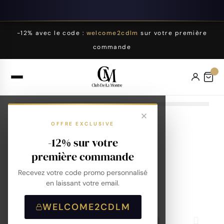
-12% avec le code :
welcome2cdlm
sur votre première
commande
OFFRE EXCLUSIVE
-12% sur votre
première commande
Recevez votre code promo personnalisé
en laissant votre email.
WELCOME2CDLM