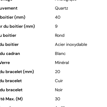
ouvement
Quartz
u boitier (mm)
40
r du boitier (mm)
9
 boitier
Rond
du boitier
Acier inoxydable
 du cadran
Blanc
Verre
Minéral
du bracelet (mm)
20
du bracelet
Cuir
du bracelet
Noir
té Max. (M)
30