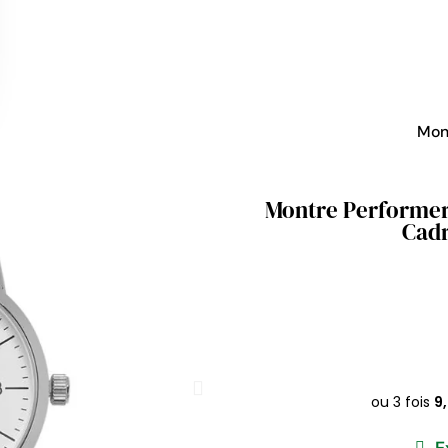
Mon
Montre Performer -
Cadr
E