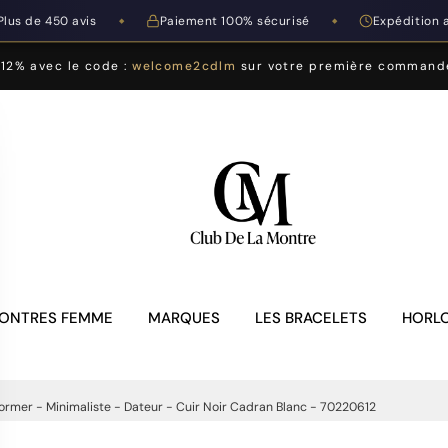
Plus de 450 avis
Paiement 100% sécurisé
Expédition 
◆
◆
-12% avec le code :
welcome2cdlm
sur votre première command
ONTRES FEMME
MARQUES
LES BRACELETS
HORLO
ormer - Minimaliste - Dateur - Cuir Noir Cadran Blanc - 70220612