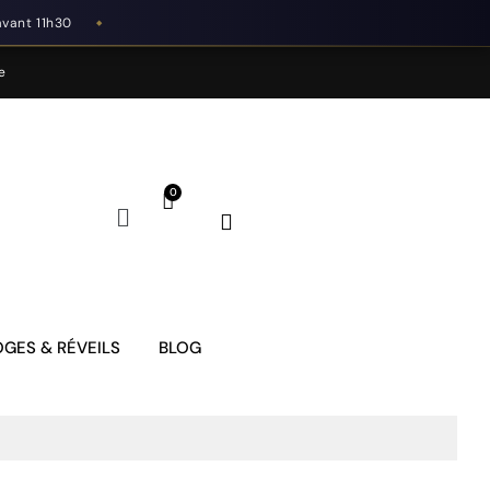
avant 11h30
◆
e
GES & RÉVEILS
BLOG