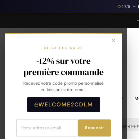
4,7/5 — 
OFFRE EXCLUSIVE
-12% sur votre
première commande
Recevez votre code promo personnalisé
en laissant votre email.
MONTRES HOMME
M
WELCOME2CDLM
Accueil
Montres
Montres Homme
Montre Perf
Recevoir