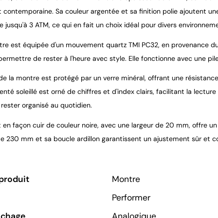
 contemporaine. Sa couleur argentée et sa finition polie ajoutent un
 jusqu'à 3 ATM, ce qui en fait un choix idéal pour divers environnem
re est équipée d'un mouvement quartz TMI PC32, en provenance du Ja
permettre de rester à l'heure avec style. Elle fonctionne avec une 
e la montre est protégé par un verre minéral, offrant une résistance a
nté soleillé est orné de chiffres et d'index clairs, facilitant la lectur
rester organisé au quotidien.
 en façon cuir de couleur noire, avec une largeur de 20 mm, offre un 
e 230 mm et sa boucle ardillon garantissent un ajustement sûr et co
produit
Montre
Performer
ichage
Analogique