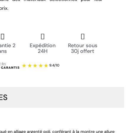
rix.
ntie 2
Expédition
Retour sous
ans
24H
30j offert
ES
é en alliage argenté poli, conférant à la montre une allure