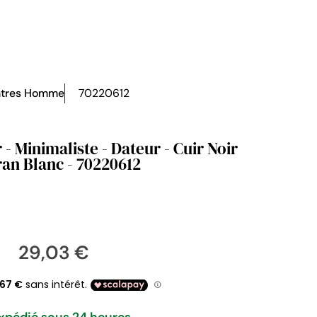
tres Homme
70220612
 Minimaliste - Dateur - Cuir Noir
an Blanc - 70220612
29,03 €
xpédié sous 24 heures