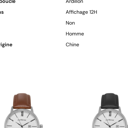
boucle
Ardillon
ns
Affichage 12H
Non
Homme
rigine
Chine