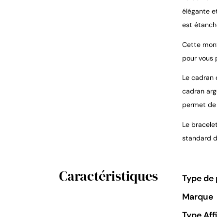
élégante et
est étanche
Cette mont
pour vous 
Le cadran d
cadran arge
permet de 
Le bracelet
standard d
Caractéristiques
Type de 
Marque
Type Aff