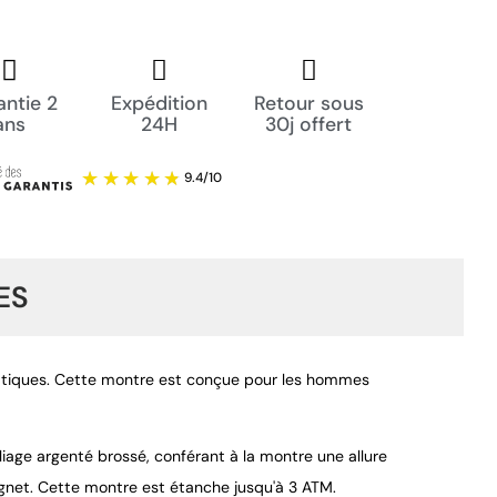
ntie 2
Expédition
Retour sous
ans
24H
30j offert
ES
ratiques. Cette montre est conçue pour les hommes
liage argenté brossé, conférant à la montre une allure
9.4
/
10
gnet. Cette montre est étanche jusqu'à 3 ATM.