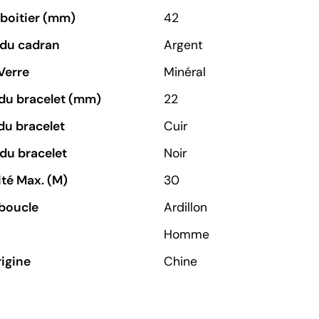
u boitier (mm)
42
 du cadran
Argent
Verre
Minéral
du bracelet (mm)
22
du bracelet
Cuir
du bracelet
Noir
té Max. (M)
30
boucle
Ardillon
Homme
rigine
Chine