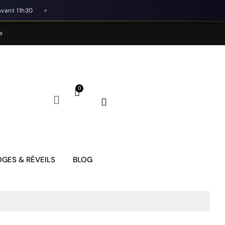
avant 11h30
◆
e
GES & RÉVEILS
BLOG