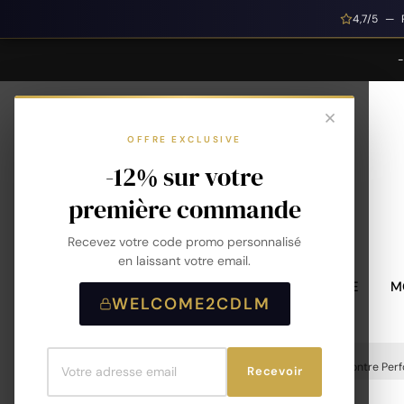
4,7/5 — 
OFFRE EXCLUSIVE
-12% sur votre
première commande
Recevez votre code promo personnalisé
en laissant votre email.
MONTRES HOMME
M
WELCOME2CDLM
Accueil
Montres
Montres Homme
Montre Perf
Recevoir