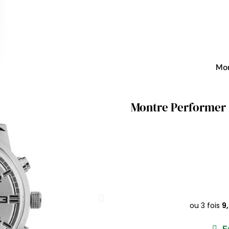
Mo
Montre Performer -
E