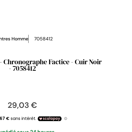
ntres Homme
7058412
 Chronographe Factice - Cuir Noir
- 7058412
29,03 €
xpédié sous 24 heures