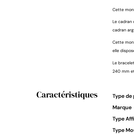
Cette mont
Le cadran d
cadran arge
Cette mont
elle dispos
Le bracelet
240 mm et 
Caractéristiques
Type de 
Marque
Type Aff
Type M