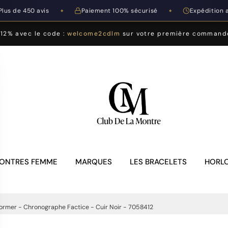
Plus de 450 avis
Paiement 100% sécurisé
Expédition 
◆
◆
-12% avec le code :
welcome2cdlm
sur votre première command
ONTRES FEMME
MARQUES
LES BRACELETS
HORLO
ormer - Chronographe Factice - Cuir Noir - 7058412