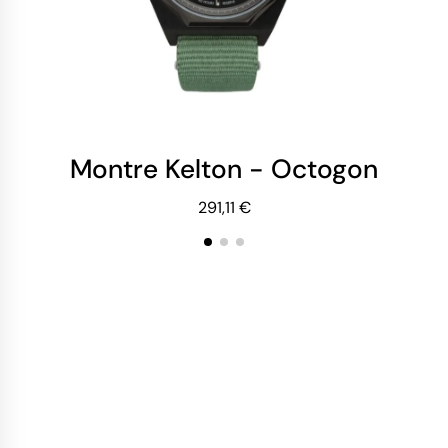
Montre Kelton - Octogone Tita
Mo
291,11 €