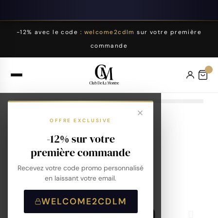
-12% avec le code :
welcome2cdlm
sur votre première
commande
OFFRE EXCLUSIVE
-12% sur votre
première commande
Recevez votre code promo personnalisé
en laissant votre email.
WELCOME2CDLM