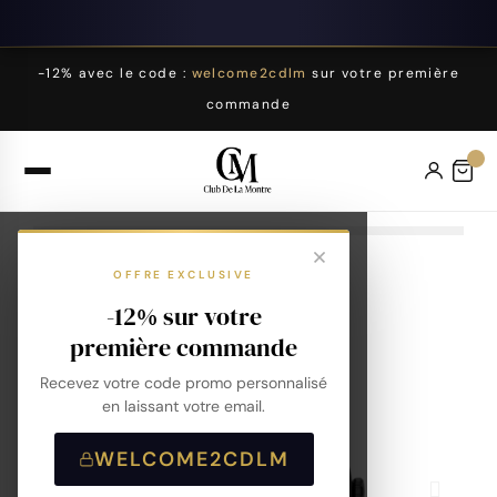
-12% avec le code :
welcome2cdlm
sur votre première
commande
OFFRE EXCLUSIVE
-12% sur votre
première commande
Recevez votre code promo personnalisé
en laissant votre email.
WELCOME2CDLM