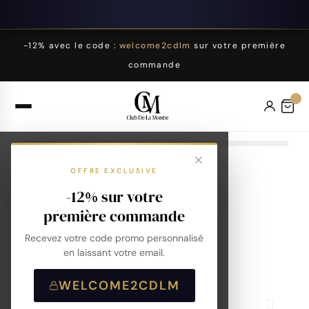
-12% avec le code :
welcome2cdlm
sur votre première
commande
OFFRE EXCLUSIVE
-12% sur votre
première commande
Recevez votre code promo personnalisé
en laissant votre email.
WELCOME2CDLM