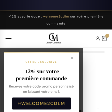
-12% avec le code :
welcome2cdlm
sur votre première
commande
OFFRE EXCLUSIVE
-12% sur votre
première commande
Recevez votre code promo personnalisé
en laissant votre email.
WELCOME2CDLM