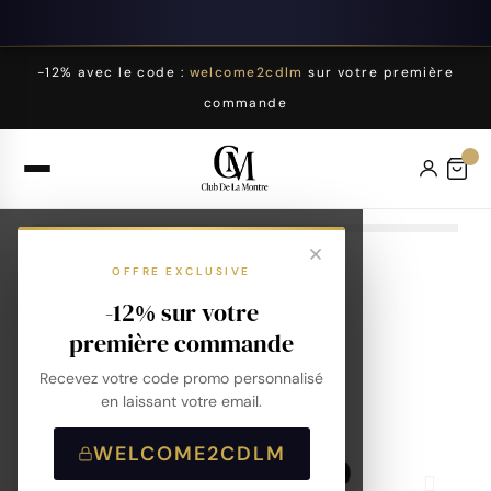
-12% avec le code :
welcome2cdlm
sur votre première
commande
OFFRE EXCLUSIVE
-12% sur votre
première commande
Recevez votre code promo personnalisé
en laissant votre email.
WELCOME2CDLM