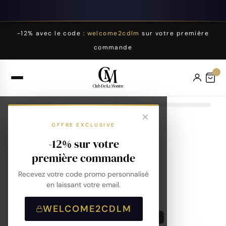
-12% avec le code :
welcome2cdlm
sur votre première
commande
OFFRE EXCLUSIVE
-12% sur votre
première commande
Recevez votre code promo personnalisé
en laissant votre email.
WELCOME2CDLM