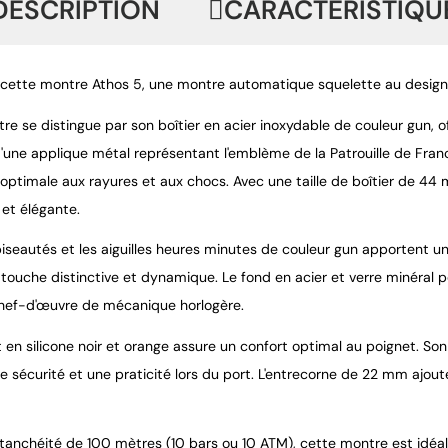
DESCRIPTION
CARACTÉRISTIQU
cette montre Athos 5, une montre automatique squelette au design 
re se distingue par son boîtier en acier inoxydable de couleur gun, o
d'une applique métal représentant l'emblème de la Patrouille de Fran
 optimale aux rayures et aux chocs. Avec une taille de boîtier de 44
et élégante.
iseautés et les aiguilles heures minutes de couleur gun apportent une 
 touche distinctive et dynamique. Le fond en acier et verre minéra
chef-d'œuvre de mécanique horlogère.
t en silicone noir et orange assure un confort optimal au poignet. S
e sécurité et une praticité lors du port. L'entrecorne de 22 mm ajoute 
tanchéité de 100 mètres (10 bars ou 10 ATM), cette montre est idéale