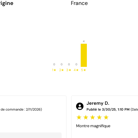
rigine
France
4
0
0
0
0
1★
2★
3★
4★
5★
Jeremy D.
 de commande : 2/11/2026)
Publié le 3/30/25, 1:10 PM
(Dat
Montre magnifique