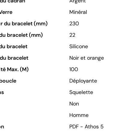
 du cadran
Argent
Verre
Minéral
r du bracelet (mm)
230
du bracelet (mm)
22
du bracelet
Silicone
du bracelet
Noir et orange
té Max. (M)
100
boucle
Déployante
ns
Squelette
Non
Homme
on
PDF - Athos 5