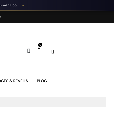
avant 11h30
◆
e
GES & RÉVEILS
BLOG