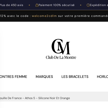
Plus de 450 avis
Paiement 100% sécurisé
Expédition 
◆
◆
-12% avec le code :
welcome2cdlm
sur votre première command
ONTRES FEMME
MARQUES
LES BRACELETS
HORLO
uille De France - Athos 5 - Silicone Noir Et Orange