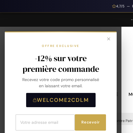
4,7/5 — 
OFFRE EXCLUSIVE
-12% sur votre
première commande
Recevez votre code promo personnalisé
en laissant votre email.
MONTRES HOMME
M
WELCOME2CDLM
Accueil
Montres
Montres Homme
Montre Patro
Recevoir