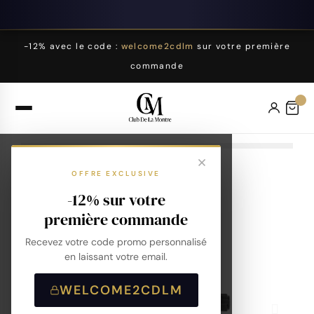
-12% avec le code :
welcome2cdlm
sur votre première
commande
OFFRE EXCLUSIVE
-12% sur votre
première commande
Recevez votre code promo personnalisé
en laissant votre email.
WELCOME2CDLM