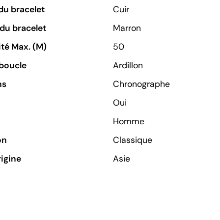
du bracelet
Cuir
du bracelet
Marron
té Max. (M)
50
boucle
Ardillon
ns
Chronographe
Oui
Homme
on
Classique
rigine
Asie