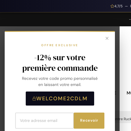
4,7/5 — 
OFFRE EXCLUSIVE
-12% sur votre
première commande
Recevez votre code promo personnalisé
en laissant votre email.
MONTRES HOMME
M
WELCOME2CDLM
Accueil
Montres
Montres Homme
Montre Ruck
Recevoir