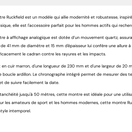
re Ruckfield est un modèle qui allie modernité et robustesse, inspiré
sique, elle est l'accessoire parfait pour les hommes actifs qui recherc
re à affichage analogique est dotée d’un mouvement quartz, assuran
de 41 mm de diamètre et 15 mm d'épaisseur lui confère une allure à la
ficacement le cadran contre les rayures et les impacts.
t en cuir marron, d'une longueur de 230 mm et d'une largeur de 20 mm,
e boucle ardillon. Le chronographe intégré permet de mesurer des te
t de suivre facilement la date.
anchéité jusqu'à 50 mètres, cette montre est idéale pour une utilisa
our les amateurs de sport et les hommes modernes, cette montre Ruck
tyle intemporel.