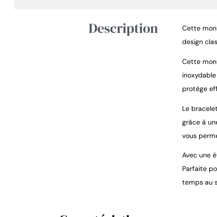
Description
Cette mont
design clas
Cette mont
inoxydable 
protège ef
Le bracele
grâce à un
vous perme
Avec une ét
Parfaite p
temps au s