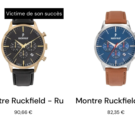
Victime de son succès
re Ruckfield - Rugby - Multifonction
Montre Ruckfiel
90,66 €
82,35 €