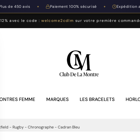
Plus de 450 avis
Paiement 100% sécurisé
Expédition 
◆
◆
-12% avec le code :
welcome2cdlm
sur votre première command
ONTRES FEMME
MARQUES
LES BRACELETS
HORLO
field - Rugby - Chronographe - Cadran Bleu