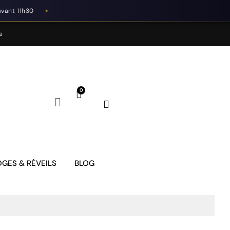
avant 11h30
◆
e
GES & RÉVEILS
BLOG