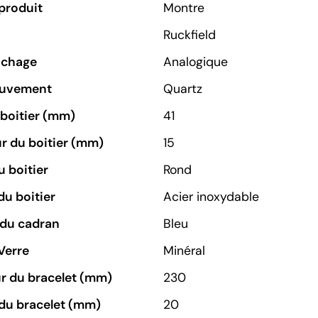
produit
Montre
Ruckfield
ichage
Analogique
ouvement
Quartz
u boitier (mm)
41
r du boitier (mm)
15
 boitier
Rond
du boitier
Acier inoxydable
 du cadran
Bleu
Verre
Minéral
r du bracelet (mm)
230
du bracelet (mm)
20