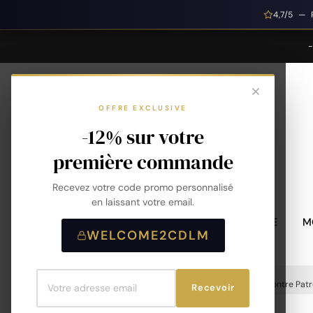
4,7/5 — 
OFFRE EXCLUSIVE
-12% sur votre
première commande
Recevez votre code promo personnalisé
en laissant votre email.
MONTRES HOMME
M
WELCOME2CDLM
Accueil
Montres
Montres Homme
Montre Patr
Recevoir