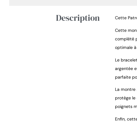
Description
Cette Patro
Cette mont
complété p
optimale à
Le bracele
argentée e
parfaite po
La montre 
protège le
poignets m
Enfin, cet