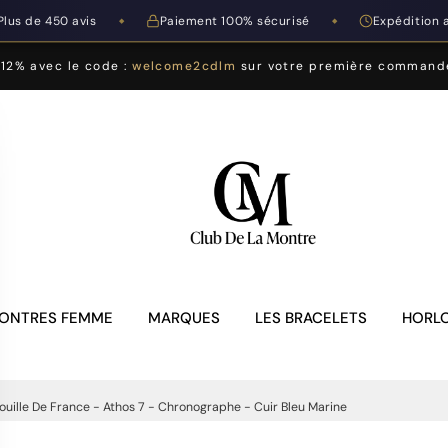
Plus de 450 avis
Paiement 100% sécurisé
Expédition 
◆
◆
-12% avec le code :
welcome2cdlm
sur votre première command
ONTRES FEMME
MARQUES
LES BRACELETS
HORLO
ouille De France - Athos 7 - Chronographe - Cuir Bleu Marine