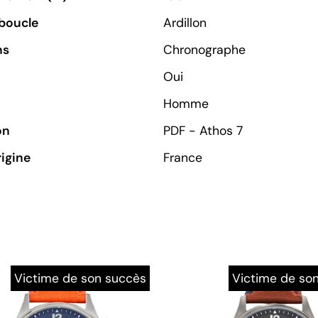
boucle
Ardillon
ns
Chronographe
Oui
Homme
on
PDF - Athos 7
rigine
France
Victime de son succès
Victime de so