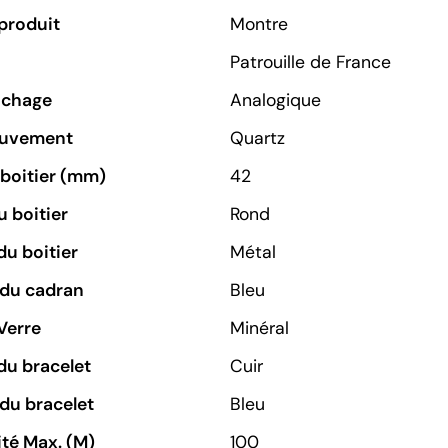
produit
Montre
Patrouille de France
ichage
Analogique
ouvement
Quartz
u boitier (mm)
42
 boitier
Rond
du boitier
Métal
 du cadran
Bleu
Verre
Minéral
du bracelet
Cuir
du bracelet
Bleu
té Max. (M)
100