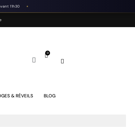
avant 11h30
◆
e
GES & RÉVEILS
BLOG