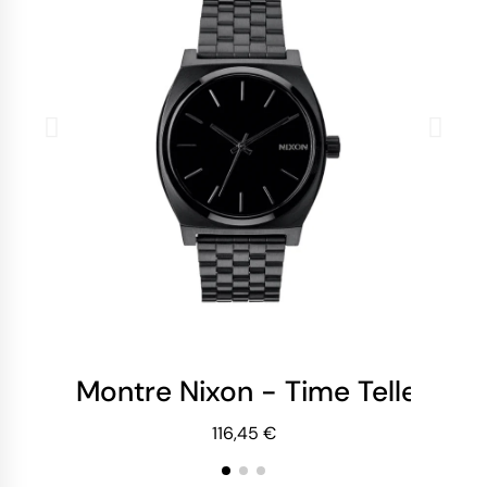
Montre Nixon - Time Teller - Al
Mo
116,45 €