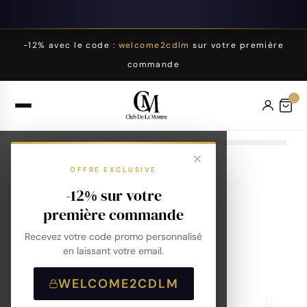
-12% avec le code :
welcome2cdlm
sur votre première
commande
OFFRE EXCLUSIVE
-12% sur votre
première commande
Recevez votre code promo personnalisé
en laissant votre email.
WELCOME2CDLM