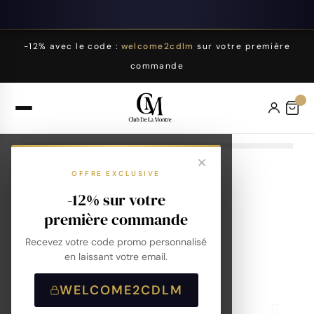
-12% avec le code :
welcome2cdlm
sur votre première
commande
OFFRE EXCLUSIVE
-12% sur votre
première commande
Recevez votre code promo personnalisé
en laissant votre email.
WELCOME2CDLM