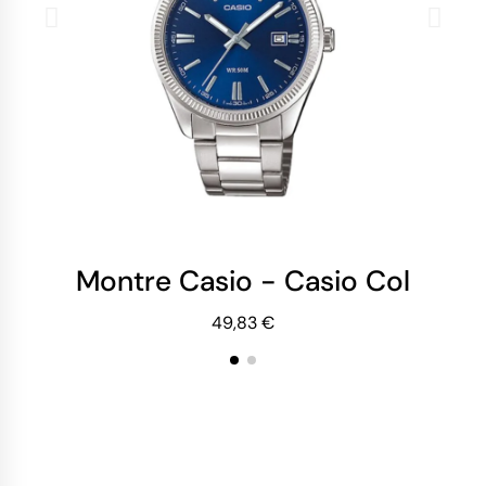
Montre Casio - Casio Collect
Mo
49,83 €