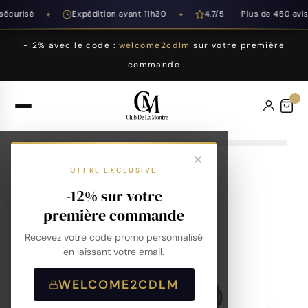
curisé
Expédition avant 11h30
4,7/5 — Plus de 450 avis
◆
◆
-12% avec le code :
welcome2cdlm
sur votre première
commande
OFFRE EXCLUSIVE
-12% sur votre
première commande
Recevez votre code promo personnalisé
en laissant votre email.
WELCOME2CDLM