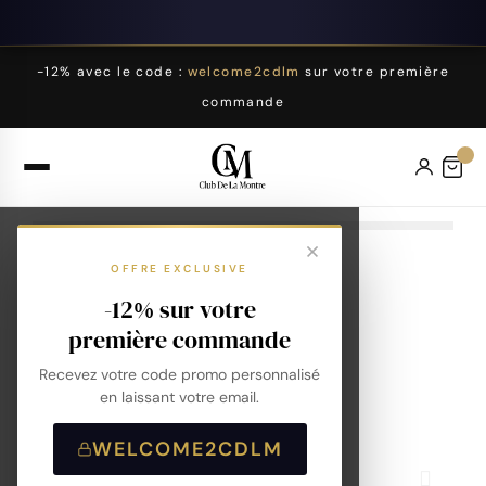
-12% avec le code :
welcome2cdlm
sur votre première
commande
OFFRE EXCLUSIVE
-12% sur votre
première commande
Recevez votre code promo personnalisé
en laissant votre email.
WELCOME2CDLM