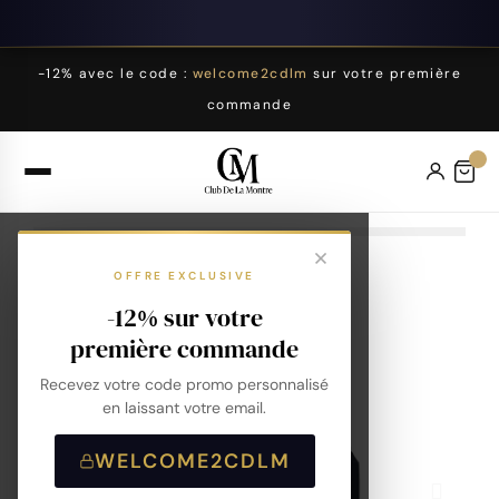
-12% avec le code :
welcome2cdlm
sur votre première
commande
OFFRE EXCLUSIVE
-12% sur votre
première commande
Recevez votre code promo personnalisé
en laissant votre email.
WELCOME2CDLM