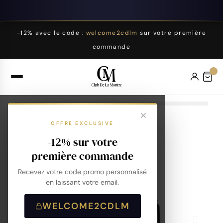
-12% avec le code :
welcome2cdlm
sur votre première
commande
OFFRE EXCLUSIVE
-12% sur votre
première commande
Recevez votre code promo personnalisé
en laissant votre email.
WELCOME2CDLM