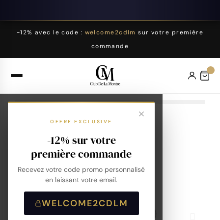
-12% avec le code :
welcome2cdlm
sur votre première
commande
OFFRE EXCLUSIVE
-12% sur votre
première commande
Recevez votre code promo personnalisé
en laissant votre email.
WELCOME2CDLM