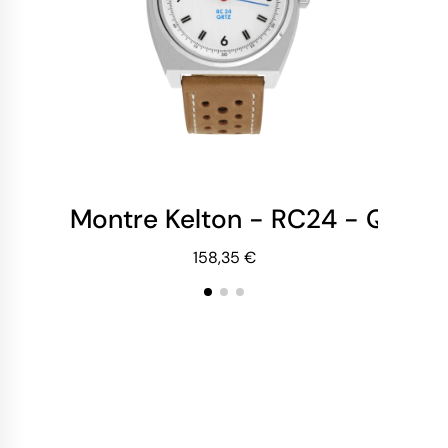
Montre Kelton - RC24 - Quartz
Mo
158,35 €