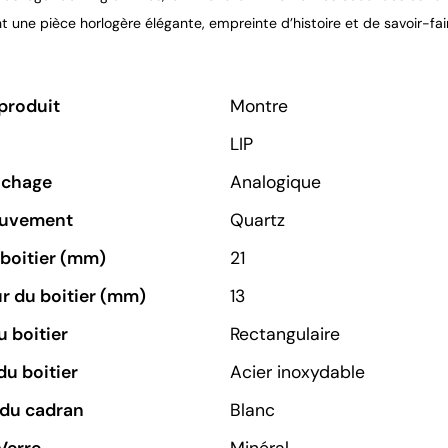
 une pièce horlogère élégante, empreinte d’histoire et de savoir-fai
produit
Montre
LIP
ichage
Analogique
ouvement
Quartz
u boitier (mm)
21
r du boitier (mm)
13
 boitier
Rectangulaire
du boitier
Acier inoxydable
 du cadran
Blanc