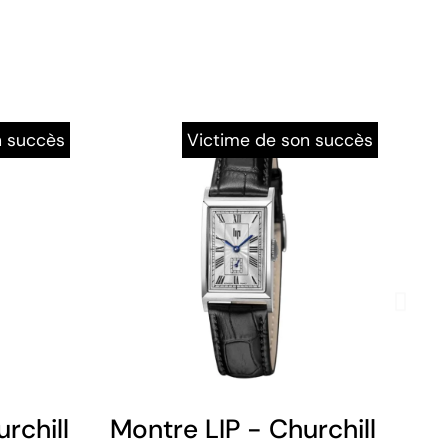
n succès
Victime de son succès
lé - Cuir Noir
rchill T24 - Cadran Soleillé - Cuir M
Montre LIP - Churchill T18 -