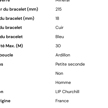
Verre
Minéral
r du bracelet (mm)
215
du bracelet (mm)
18
du bracelet
Cuir
du bracelet
Bleu
té Max. (M)
30
boucle
Ardillon
ns
Petite seconde
Non
Homme
on
LIP Churchill
rigine
France