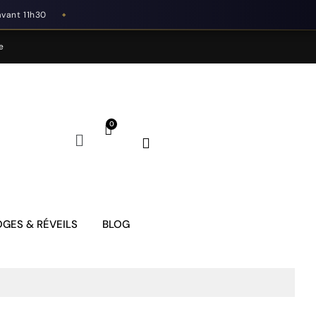
avant 11h30
◆
e
GES & RÉVEILS
BLOG