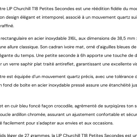
re LIP Churchill T18 Petites Secondes est une réédition fidèle du mo
 Son design élégant et intemporel, associé à un mouvement quartz su
raffiné.
 rectangulaire en acier inoxydable 316L, aux dimensions de 38,5 mm x 2
ne allure classique. Son cadran ivoire mat, orné d’aiguilles bleues de
élégante du temps. Une petite seconde à 6h apporte une touche de d
 un verre saphir plat traité antireflet, garantissant une excellente vi
re est équipée d’un mouvement quartz précis, avec une tolérance d
Son fond de boîte en acier inoxydable pressé assure une étanchéité 
t en cuir bleu foncé façon crocodile, agrémenté de surpiqûres ton sur
boucle ardillon chromée, assurant un ajustement confortable et sécu
é facilement pour s’adapter aux envies et aux occasions.
ids léger de 27 grammes, la LIP Churchill T18 Petites Secondes est un