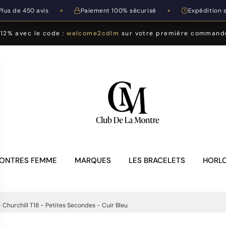
Plus de 450 avis
Paiement 100% sécurisé
Expédition 
◆
◆
-12% avec le code :
welcome2cdlm
sur votre première command
ONTRES FEMME
MARQUES
LES BRACELETS
HORLO
 Churchill T18 - Petites Secondes - Cuir Bleu