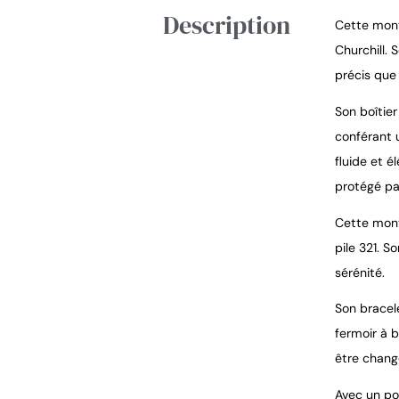
Description
Cette mont
Churchill.
précis que 
Son boîtier
conférant u
fluide et 
protégé par
Cette mont
pile 321. 
sérénité.
Son bracele
fermoir à 
être chang
Avec un po