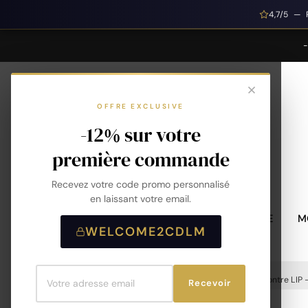
4,7/5 — 
OFFRE EXCLUSIVE
-12% sur votre
première commande
Recevez votre code promo personnalisé
en laissant votre email.
MONTRES HOMME
M
WELCOME2CDLM
Accueil
Montres
Montres Homme
Montre LIP -
Recevoir