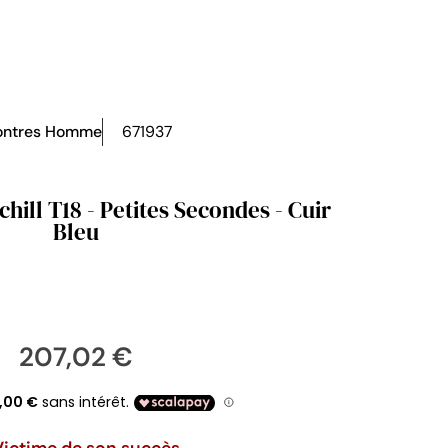
ntres Homme
671937
hill T18 - Petites Secondes - Cuir
Bleu
207,02 €
Victime de son succès